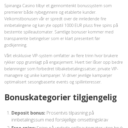
Spinanga Casino tilbyr et gjennomtenkt bonussystem som
premierer både nybegynnere og etablerte kunder.
Velkomstbonusen vår er spredt over de innledende fire
innbetalingene og kan yte opptil 1000 EUR pluss free spins på
bestemte spilleautomater. Samtlige bonuser kommer med
transparente betingelser som er klart presentert før
godkjenning.
Vårt eksklusive VIP-system omfatter av flere trinn hvor brukere
rykker opp grunnlagt på engasjement. Hvert tier låser opp bedre
belønninger som forbedret tilbakebetalingssatser, private VIP-
managere og unike kampanjer. Vi driver jevnlige kampanjer
optimalisert sesongbaserte events og spillinteresser.
Bonuskategorier tilgjengelig
Deposit bonus:
Prosentvis tilpasning på
innbetalingssum med forskjellige omsettingskrav
Free spins:
Spinn på yndede spilleautomater uten bruk