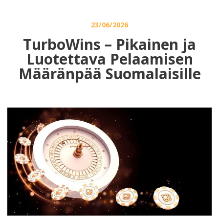
23/06/2026
TurboWins – Pikainen ja
Luotettava Pelaamisen
Määränpää Suomalaisille