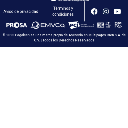
Términos y
Aviso de privacidad
condiciones
© 2025 Pagabien es una marca propia de Asesoría en Multipagos Bien S.A. de
C.V. | Todos los Derechos Reservados