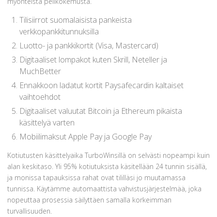
myönteistä pelikokemusta.
Tilisiirrot suomalaisista pankeista
verkkopankkitunnuksilla
Luotto- ja pankkikortit (Visa, Mastercard)
Digitaaliset lompakot kuten Skrill, Neteller ja
MuchBetter
Ennakkoon ladatut kortit Paysafecardin kaltaiset
vaihtoehdot
Digitaaliset valuutat Bitcoin ja Ethereum pikaista
käsittelyä varten
Mobiilimaksut Apple Pay ja Google Pay
Kotiutusten käsittelyaika TurboWinsillä on selvästi nopeampi kuin
alan keskitaso. Yli 95% kotiutuksista käsitellään 24 tunnin sisällä,
ja monissa tapauksissa rahat ovat tililläsi jo muutamassa
tunnissa. Käytämme automaattista vahvistusjärjestelmää, joka
nopeuttaa prosessia säilyttäen samalla korkeimman
turvallisuuden.