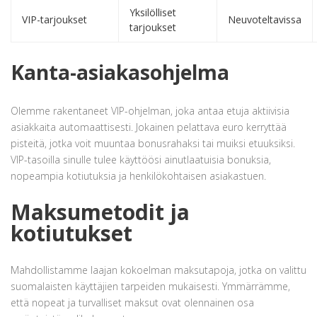
Yksilölliset
VIP-tarjoukset
Neuvoteltavissa
tarjoukset
Kanta-asiakasohjelma
Olemme rakentaneet VIP-ohjelman, joka antaa etuja aktiivisia
asiakkaita automaattisesti. Jokainen pelattava euro kerryttää
pisteitä, jotka voit muuntaa bonusrahaksi tai muiksi etuuksiksi.
VIP-tasoilla sinulle tulee käyttöösi ainutlaatuisia bonuksia,
nopeampia kotiutuksia ja henkilökohtaisen asiakastuen.
Maksumetodit ja
kotiutukset
Mahdollistamme laajan kokoelman maksutapoja, jotka on valittu
suomalaisten käyttäjien tarpeiden mukaisesti. Ymmärrämme,
että nopeat ja turvalliset maksut ovat olennainen osa