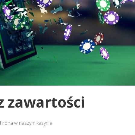
 zawartości
chrona w naszym kasynie