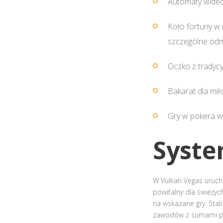
Automaty wideo
Koło fortuny w 
szczególne odm
Oczko z tradyc
Bakarat dla mi
Gry w pokera w
Syste
W Vulkan Vegas uruch
powitalny dla świeży
na wskazane gry. Stal
zawodów z sumami pr