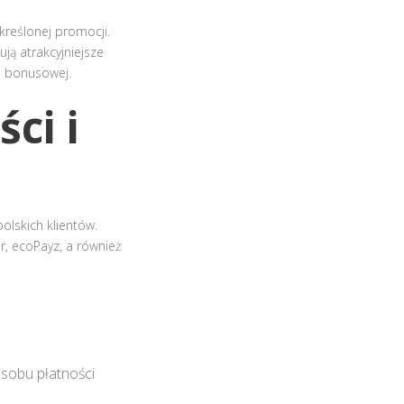
reślonej promocji.
ą atrakcyjniejsze
i bonusowej.
ci i
olskich klientów.
er, ecoPayz, a również
sobu płatności