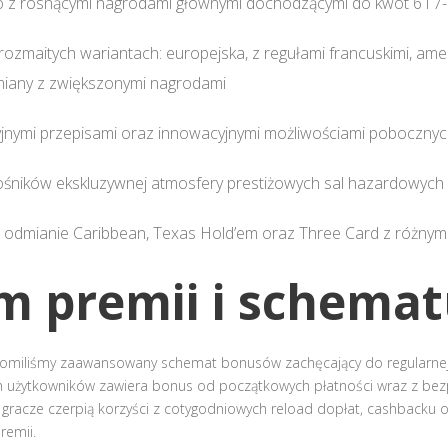
 z rosnącymi nagrodami głównymi dochodzącymi do kwot 6 i 7
rozmaitych wariantach: europejska, z regułami francuskimi, am
iany z zwiększonymi nagrodami
yjnymi przepisami oraz innowacyjnymi możliwościami poboczny
łośników ekskluzywnej atmosfery prestiżowych sal hazardowych
 odmianie Caribbean, Texas Hold’em oraz Three Card z różnymi 
m premii i schemat
omiliśmy zaawansowany schemat bonusów zachęcający do regularnej
ch użytkowników zawiera bonus od początkowych płatności wraz z bez
i gracze czerpią korzyści z cotygodniowych reload dopłat, cashbacku o
emii.