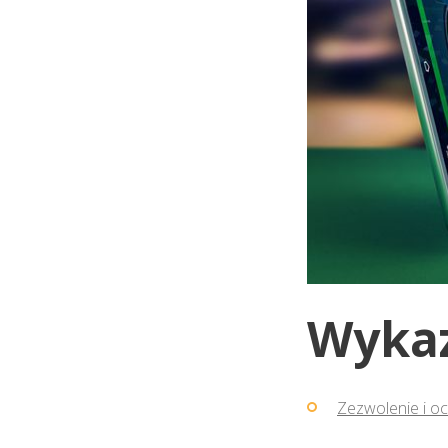
Wykaz
Zezwolenie i o