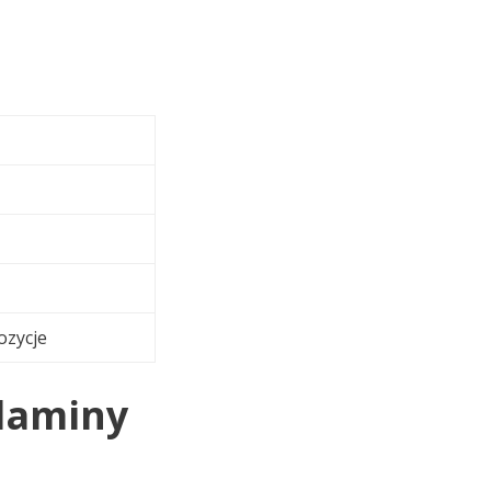
ozycje
laminy