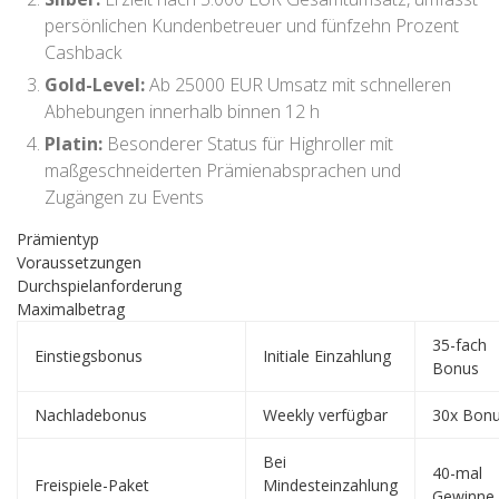
persönlichen Kundenbetreuer und fünfzehn Prozent
Cashback
Gold-Level:
Ab 25000 EUR Umsatz mit schnelleren
Abhebungen innerhalb binnen 12 h
Platin:
Besonderer Status für Highroller mit
maßgeschneiderten Prämienabsprachen und
Zugängen zu Events
Prämientyp
Voraussetzungen
Durchspielanforderung
Maximalbetrag
35-fach
Einstiegsbonus
Initiale Einzahlung
Bonus
Nachladebonus
Weekly verfügbar
30x Bon
Bei
40-mal
Freispiele-Paket
Mindesteinzahlung
Gewinne