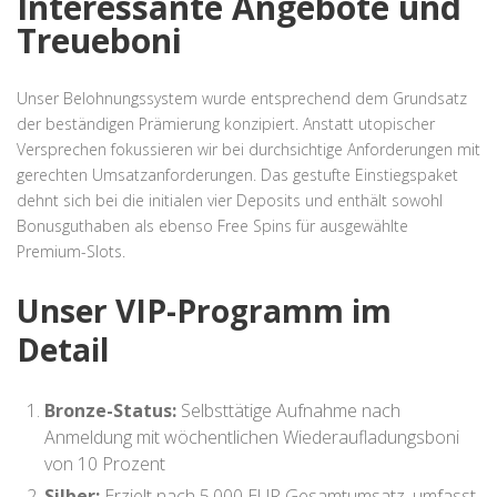
Interessante Angebote und
Treueboni
Unser Belohnungssystem wurde entsprechend dem Grundsatz
der beständigen Prämierung konzipiert. Anstatt utopischer
Versprechen fokussieren wir bei durchsichtige Anforderungen mit
gerechten Umsatzanforderungen. Das gestufte Einstiegspaket
dehnt sich bei die initialen vier Deposits und enthält sowohl
Bonusguthaben als ebenso Free Spins für ausgewählte
Premium-Slots.
Unser VIP-Programm im
Detail
Bronze-Status:
Selbsttätige Aufnahme nach
Anmeldung mit wöchentlichen Wiederaufladungsboni
von 10 Prozent
Silber:
Erzielt nach 5.000 EUR Gesamtumsatz, umfasst