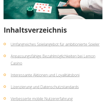
Inhaltsverzeichnis
Umfangreiches Spielangebot für ambitionierte Spieler
Anpassungsfähige Bezahlmöglichkeiten bei Lemon
Casino
Interessante Aktionen und Loyalitätsboni
Lizenzierung und Datenschutzstandards
Verbesserte mobile Nutzererfahrung